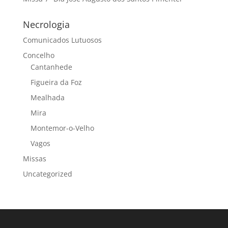
Necrologia
Comunicados Lutuosos
Concelho
Cantanhede
Figueira da Foz
Mealhada
Mira
Montemor-o-Velho
Vagos
Missas
Uncategorized