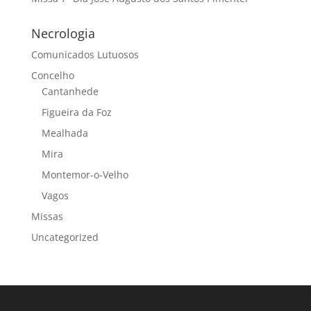
Necrologia
Comunicados Lutuosos
Concelho
Cantanhede
Figueira da Foz
Mealhada
Mira
Montemor-o-Velho
Vagos
Missas
Uncategorized